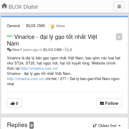
BLOX Digital
General
BLOX CMS
Ideas
Vinarice - đại lý gạo tốt nhất Việt
0
Nam
Vina
5 years ago
in
BLOX CMS
•
0
Vinarice là đại lý bán gạo ngon nhất Việt Nam, bao gồm các loại hạt
như ST24, ST25, hạt ngọc trời, hạt lứt huyết rồng.
Website chính
thức tại
http://vinarice.com.vn/
Vinarice - đại lý gạo tốt nhất Việt Nam
http://vinarice.com.vn/
chi-tiet / 277 / Dai-ly-ban-gao-Viet-Nam-ngon-
nhat
0
Follow
Replies
0
Oldest first