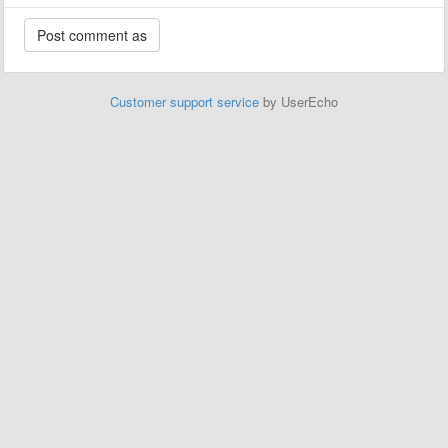
Customer support service
by UserEcho